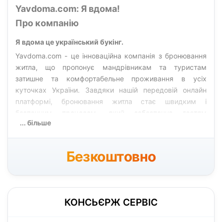
Yavdoma.com: Я вдома!
Про компанію
Я вдома це український букінг.
Yavdoma.com - це інноваційна компанія з бронювання
житла, що пропонує мандрівникам та туристам
затишне та комфортабельне проживання в усіх
куточках України. Завдяки нашій передовій онлайн
платформі, бронювання житла стає швидким і
безпечним процесом, який забезпечує гостям
... більше
незабутні враження від українських міст та сіл.
Дізнайтеся більше про нас і наші послуги:
Безкоштовно
Наша Місія
Місія Yavdoma.com - зробити подорожі Україною
незабутніми та легкими для всіх клієнтів. Ми прагнемо
забезпечити відмінний рівень обслуговування та
КОНСЬЄРЖ СЕРВІС
гарантувати, що кожен мандрівник може знайти
ідеальне житло для своєї подорожі. Наша команда