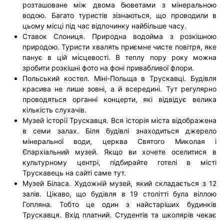
розташоване між двома бюветами з мінеральною
водою. Багато туристів зізнаються, що проводили в
цьому місці під час відпочинку найбільше часу.
Ставок Слониця. Природна водойма з розкішною
природою. Туристи хвалять приємне чисте повітря, яке
панує в цій місцевості. В теплу пору року можна
зробити розкішні фото на фоні привабливої флори.
Польський костел. Міні-Польща в Трускавці. Будівля
красива не лише зовні, а й всередині. Тут регулярно
проводяться органні концерти, які відвідує велика
кількість слухачів.
Музей історії Трускавця. Вся історія міста відображена
в семи залах. Біля будівлі знаходиться джерело
мінеральної води, церква Святого Миколая і
Єпархіальний музей. Якщо ви хочете оселитися в
культурному центрі, підбирайте готелі в місті
Трускавець на сайті саме тут.
Музей Біласа. Художній музей, який складається з 12
залів. Цікаво, що будівля в 19 столітті була віллою
Гопляна. Тобто це один з найстаріших будинків
Трускавця. Вхід платний. Студентів та школярів чекає