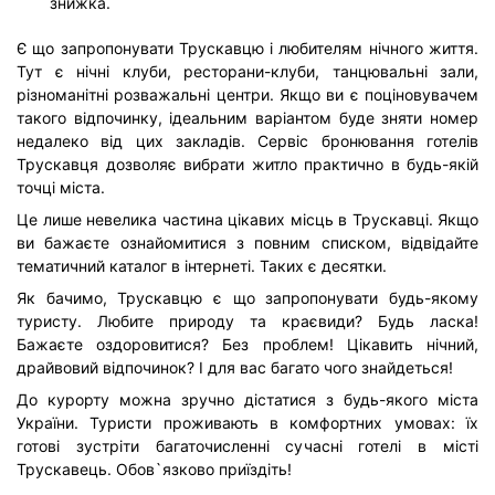
знижка.
Є що запропонувати Трускавцю і любителям нічного життя.
Тут є нічні клуби, ресторани-клуби, танцювальні зали,
різноманітні розважальні центри. Якщо ви є поціновувачем
такого відпочинку, ідеальним варіантом буде зняти номер
недалеко від цих закладів. Сервіс бронювання готелів
Трускавця дозволяє вибрати житло практично в будь-якій
точці міста.
Це лише невелика частина цікавих місць в Трускавці. Якщо
ви бажаєте ознайомитися з повним списком, відвідайте
тематичний каталог в інтернеті. Таких є десятки.
Як бачимо, Трускавцю є що запропонувати будь-якому
туристу. Любите природу та краєвиди? Будь ласка!
Бажаєте оздоровитися? Без проблем! Цікавить нічний,
драйвовий відпочинок? І для вас багато чого знайдеться!
До курорту можна зручно дістатися з будь-якого міста
України. Туристи проживають в комфортних умовах: їх
готові зустріти багаточисленні сучасні готелі в місті
Трускавець. Обов
`
язково приїздіть!