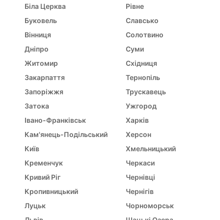
Біла Церква
Рівне
Буковель
Славсько
Вінниця
Солотвино
Дніпро
Суми
Житомир
Східниця
Закарпаття
Тернопіль
Запоріжжя
Трускавець
Затока
Ужгород
Івано-Франківськ
Харків
Кам'янець-Подільський
Херсон
Київ
Хмельницький
Кременчук
Черкаси
Кривий Ріг
Чернівці
Кропивницький
Чернігів
Луцьк
Чорноморськ
Львів
Шацькі Озера