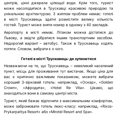
центрів, цінні джерела цілющої води. Крім того, турист
може насолодитися в Трускавці красивою природою та
унікальною архітектурою. З житлом проблем немає: готелі
в місті Трускавець здатні розмістити велику кількість
гостей. Турист може зняти номер в одному з 40 закладів.
Аеропорту в місті немає. Літаком можна дістатися до
Львову, а звідти дібратися іншим транспортним засобом.
Недорогий варіант – автобус. Також в Трускавець ходять
потяги. Словом, вибрати є з чого.
Готелі в місті Трускавець: де зупинитися
Незважаючи на те, що Трускавець – невеликий населений
пункт, місць для проживання тут вистачає. Якщо ціна для
вас є критично важливим показником, можете вибрати
хороший 3-зірковий готель: наприклад, «Оскар», «Golden
Crown», «Афродита», «Hotel Re Vita». Цікаво, що
знаходяться вони в самому центрі міста.
Турист, який бажає відпочити з максимальним комфортом,
може забронювати готель люкс-класу: наприклад, «Rixos-
Prykarpattya Resort» або «Mirotel Resort and Spa».