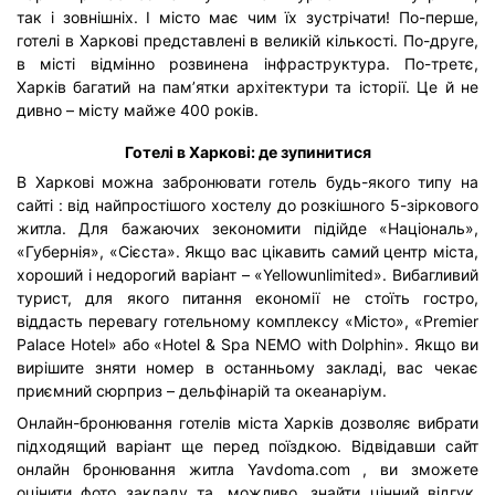
так і зовнішніх. І місто має чим їх зустрічати! По-перше,
готелі в Харкові представлені в великій кількості. По-друге,
в місті відмінно розвинена інфраструктура. По-третє,
Харків багатий на пам’ятки архітектури та історії. Це й не
дивно – місту майже 400 років.
Готелі в Харкові: де зупинитися
В Харкові можна забронювати готель будь-якого типу
на
сайті
: від найпростішого хостелу до розкішного 5-зіркового
житла. Для бажаючих зекономити підійде «Національ»,
«Губернія», «Сієста». Якщо вас цікавить самий центр міста,
хороший і недорогий варіант – «Yellowunlimited». Вибагливий
турист, для якого питання економії не стоїть гостро,
віддасть перевагу готельному комплексу «Місто», «Premier
Palace Hotel» або «Hotel & Spa NEMO with Dolphin». Якщо ви
вирішите зняти номер в останньому закладі, вас чекає
приємний сюрприз – дельфінарій та океанаріум.
Онлайн-бронювання готелів міста Харків дозволяє вибрати
підходящий варіант ще перед поїздкою. Відвідавши сайт
онлайн бронювання житла Yavdoma.com , ви зможете
оцінити фото закладу та, можливо, знайти цінний відгук,