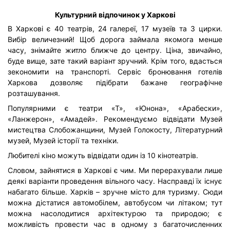
Культурний відпочинок у Харкові
В Харкові є 40 театрів, 24 галереї, 17 музеїв та 3 цирки.
Вибір величезний! Щоб дорога займала якомога менше
часу, знімайте житло ближче до центру. Ціна, звичайно,
буде вище, зате такий варіант зручний. Крім того, вдасться
зекономити на транспорті. Сервіс бронювання готелів
Харкова дозволяє підібрати бажане географічне
розташування.
Популярними є театри «Т», «Юнона», «Арабески»,
«Ланжерон», «Амадей». Рекомендуємо відвідати Музей
мистецтва Слобожанщини, Музей Голокосту, Літературний
музей, Музей історії та техніки.
Любителі кіно можуть відвідати один із 10 кінотеатрів.
Словом, зайнятися в Харкові є чим. Ми перерахували лише
деякі варіанти проведення вільного часу. Насправді їх існує
набагато більше. Харків – зручне місто для туризму. Сюди
можна дістатися автомобілем, автобусом чи літаком; тут
можна насолодитися архітектурою та природою; є
можливість провести час в одному з багаточисленних