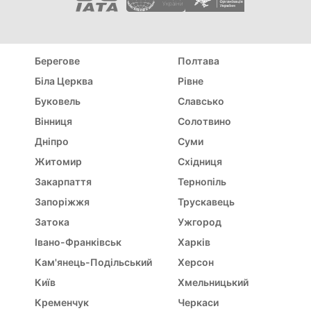
України
Берегове
Полтава
Біла Церква
Рівне
Буковель
Славсько
Вінниця
Солотвино
Дніпро
Суми
Житомир
Східниця
Закарпаття
Тернопіль
Запоріжжя
Трускавець
Затока
Ужгород
Івано-Франківськ
Харків
Кам'янець-Подільський
Херсон
Київ
Хмельницький
Кременчук
Черкаси