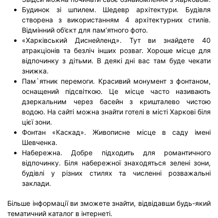
Будинок зі шпилем. Шедевр архітектури. Будівля
створена з використанням 4 архітектурних стилів.
Відмінний об’єкт для пам’ятного фото.
«Харківський Диснейленд». Тут ви знайдете 40
атракціонів та безліч інших розваг. Хороше місце для
відпочинку з дітьми. В деякі дні вас там буде чекати
знижка.
Пам
`
ятник
перемоги. Красивий монумент з фонтаном,
оснащений підсвіткою. Це місце часто називають
дзеркальним через басейн з кришталево чистою
водою. На сайті можна знайти готелі в місті Харкові біля
цієї зони.
Фонтан «Каскад». Живописне місце в саду імені
Шевченка.
Набережна. Добре підходить для романтичного
відпочинку. Біля набережної знаходяться зелені зони,
будівлі у різних стилях та численні розважальні
заклади.
Більше інформації ви зможете знайти, відвідавши будь-який
тематичний каталог в інтернеті.