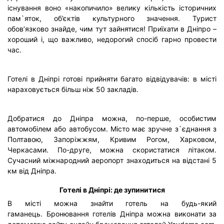
існування воно «накопичило» велику кількість історичних
пам
`
яток, об’єктів культурного значення. Турист
обов’язково знайде, чим тут зайнятися! Приїхати в Дніпро –
хороший і, що важливо, недорогий спосіб гарно провести
час.
Готелі в Дніпрі готові прийняти багато відвідувачів: в місті
нараховується більш ніж 50 закладів.
Добратися до Дніпра можна, по-перше, особистим
автомобілем або автобусом. Місто має зручне з
`
єднання з
Полтавою, Запоріжжям, Кривим Рогом, Харковом,
Черкасами. По-друге, можна скористатися літаком.
Сучасний міжнародний аеропорт знаходиться на відстані 5
км від Дніпра.
Готелі в Дніпрі: де зупинитися
В місті можна знайти готель на будь-який
гаманець. Бронювання готелів Дніпра можна виконати за