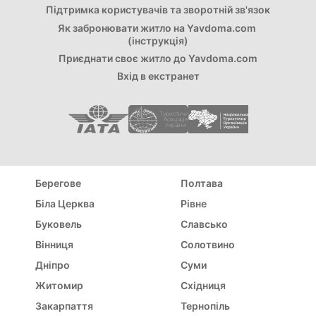
Підтримка користувачів та зворотній зв'язок
Як забронювати житло на Yavdoma.com
(інструкція)
Приєднати свoє житло до Yavdoma.com
Вхід в екстранет
Туристична
Асоціація
України
Берегове
Полтава
Біла Церква
Рівне
Буковель
Славсько
Вінниця
Солотвино
Дніпро
Суми
Житомир
Східниця
Закарпаття
Тернопіль