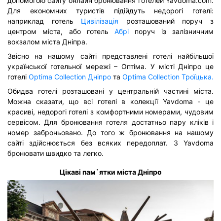
допомогою сайту онлайн бронювання готелей Yavdoma.com.
Для економних туристів підійдуть недорогі готелі:
наприклад готель
Цивілізація
розташований поруч з
центром міста, або готель
Абрі
поруч із залізничним
вокзалом міста Дніпра.
Звісно на нашому сайті представлені готелі найбільшої
української готельної мережі – Оптіма. У місті Дніпро це
готелі
Optima Collection Дніпро
та
Optima Collection Троїцька.
Обидва готелі розташовані у центральній частині міста.
Можна сказати, що всі готелі в колекції Yavdoma - це
красиві, недорогі готелі з комфортними номерами, чудовим
сервісом. Для бронювання готеля достатньо пару кліків і
номер заброньовано. До того ж бронювання на нашому
сайті здійснюється без всяких передоплат. З Yavdoma
бронювати швидко та легко.
Цікаві пам`ятки міста Дніпро