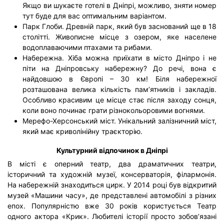
Якщо ви шукаєте готелі в Дніпрі, можливо, зняти номер
тут буде для вас оптимальним варіантом.
Парк Глоби. Древній парк, який був заснований ще в 18
столітті. Живописне місце з озером, яке населене
водоплаваючими птахами та рибами.
Набережна. Хіба можна приїхати в місто Дніпро і не
піти на Дніпровську набережну? До речі, вона є
найдовшою в Європі – 30 км! Біля набережної
розташована велика кількість пам’ятників і закладів.
Особливо красивим це місце стає після заходу сонця,
коли воно починає грати різнокольоровими вогнями.
Мерефо-Херсонський міст. Унікальний залізничний міст,
який має криволінійну траєкторію.
Культурний відпочинок в Дніпрі
В місті є оперний театр, два драматичних театри,
історичний та художній музеї, консерваторія, філармонія.
На набережній знаходиться цирк. У 2014 році був відкритий
музей «Машини часу», де представлені автомобілі з різних
епох. Популярністю вже 30 років користується Театр
одного актора «Крик». Любителі історії просто зобов’язані