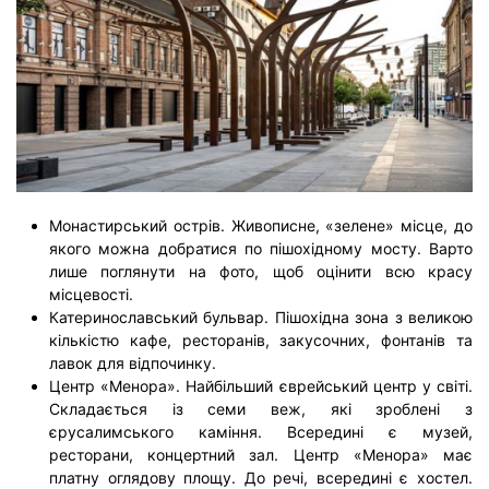
Монастирський острів. Живописне, «зелене» місце, до
якого можна добратися по пішохідному мосту. Варто
лише поглянути на фото, щоб оцінити всю красу
місцевості.
Катеринославський бульвар. Пішохідна зона з великою
кількістю кафе, ресторанів, закусочних, фонтанів та
лавок для відпочинку.
Центр «Менора». Найбільший єврейський центр у світі.
Складається із семи веж, які зроблені з
єрусалимського каміння. Всередині є музей,
ресторани, концертний зал. Центр «Менора» має
платну оглядову площу. До речі, всередині є хостел.