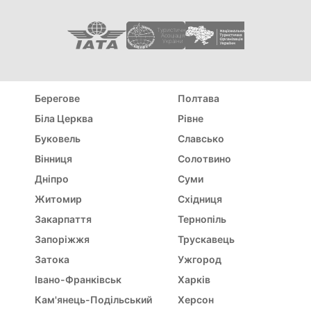
Туристична
Асоціація
України
Берегове
Полтава
Біла Церква
Рівне
Буковель
Славсько
Вінниця
Солотвино
Дніпро
Суми
Житомир
Східниця
Закарпаття
Тернопіль
Запоріжжя
Трускавець
Затока
Ужгород
Івано-Франківськ
Харків
Кам'янець-Подільський
Херсон